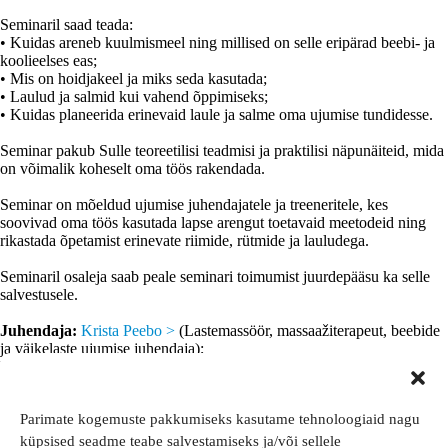
Seminaril saad teada:
• Kuidas areneb kuulmismeel ning millised on selle eripärad beebi- ja
koolieelses eas;
• Mis on hoidjakeel ja miks seda kasutada;
• Laulud ja salmid kui vahend õppimiseks;
• Kuidas planeerida erinevaid laule ja salme oma ujumise tundidesse.
Seminar pakub Sulle teoreetilisi teadmisi ja praktilisi näpunäiteid, mida
on võimalik koheselt oma töös rakendada.
Seminar on mõeldud ujumise juhendajatele ja treeneritele, kes
soovivad oma töös kasutada lapse arengut toetavaid meetodeid ning
rikastada õpetamist erinevate riimide, rütmide ja lauludega.
Seminaril osaleja saab peale seminari toimumist juurdepääsu ka selle
salvestusele.
Juhendaja:
Krista Peebo >
(Lastemassöör, massaažiterapeut, beebide
ja väikelaste ujumise juhendaja);
Hind:
40€;
Maht
: 3 AT;
Toimumise aeg:
laupäeval 21.03.2026 kell 11.00-13.30
Parimate kogemuste pakkumiseks kasutame tehnoloogiaid nagu
Toimumise koht:
Zoom platvorm;
küpsised seadme teabe salvestamiseks ja/või sellele