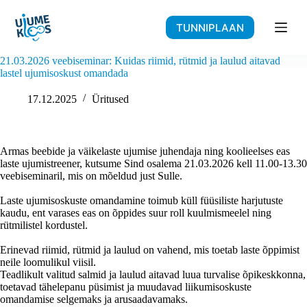
Skip
to
TUNNIPLAAN
content
21.03.2026 veebiseminar: Kuidas riimid, rütmid ja laulud aitavad
lastel ujumisoskust omandada
17.12.2025
Üritused
Armas beebide ja väikelaste ujumise juhendaja ning koolieelses eas
laste ujumistreener, kutsume Sind osalema 21.03.2026 kell 11.00-13.30
veebiseminaril, mis on mõeldud just Sulle.
Laste ujumisoskuste omandamine toimub küll füüsiliste harjutuste
kaudu, ent varases eas on õppides suur roll kuulmismeelel ning
rütmilistel kordustel.
Erinevad riimid, rütmid ja laulud on vahend, mis toetab laste õppimist
neile loomulikul viisil.
Teadlikult valitud salmid ja laulud aitavad luua turvalise õpikeskkonna,
toetavad tähelepanu püsimist ja muudavad liikumisoskuste
omandamise selgemaks ja arusaadavamaks.